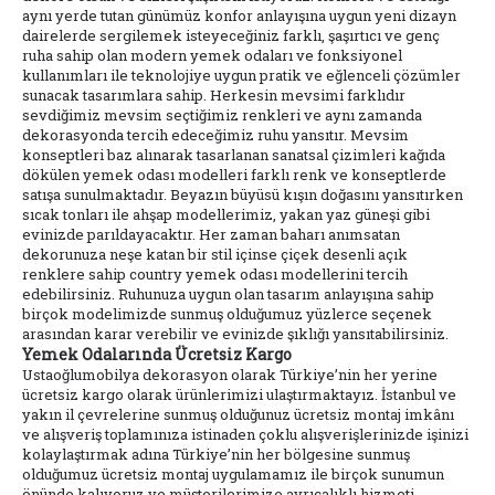
aynı yerde tutan günümüz konfor anlayışına uygun yeni dizayn
dairelerde sergilemek isteyeceğiniz farklı, şaşırtıcı ve genç
ruha sahip olan modern yemek odaları ve fonksiyonel
kullanımları ile teknolojiye uygun pratik ve eğlenceli çözümler
sunacak tasarımlara sahip. Herkesin mevsimi farklıdır
sevdiğimiz mevsim seçtiğimiz renkleri ve aynı zamanda
dekorasyonda tercih edeceğimiz ruhu yansıtır. Mevsim
konseptleri baz alınarak tasarlanan sanatsal çizimleri kağıda
dökülen yemek odası modelleri farklı renk ve konseptlerde
satışa sunulmaktadır. Beyazın büyüsü kışın doğasını yansıtırken
sıcak tonları ile ahşap modellerimiz, yakan yaz güneşi gibi
evinizde parıldayacaktır. Her zaman baharı anımsatan
dekorunuza neşe katan bir stil içinse çiçek desenli açık
renklere sahip country yemek odası modellerini tercih
edebilirsiniz. Ruhunuza uygun olan tasarım anlayışına sahip
birçok modelimizde sunmuş olduğumuz yüzlerce seçenek
arasından karar verebilir ve evinizde şıklığı yansıtabilirsiniz.
Yemek Odalarında Ücretsiz Kargo
Ustaoğlumobilya dekorasyon olarak Türkiye’nin her yerine
ücretsiz kargo olarak ürünlerimizi ulaştırmaktayız. İstanbul ve
yakın il çevrelerine sunmuş olduğunuz ücretsiz montaj imkânı
ve alışveriş toplamınıza istinaden çoklu alışverişlerinizde işinizi
kolaylaştırmak adına Türkiye’nin her bölgesine sunmuş
olduğumuz ücretsiz montaj uygulamamız ile birçok sunumun
önünde kalıyoruz ve müşterilerimize ayrıcalıklı hizmeti