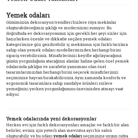
Yemek odaları
Günümüzün dekorasyon trendleri bizlere rüya mekânlar
oluşturabileceğimiz şıklığı ve modernizmi sunuyor. Bu
doğrultuda ev dekorasyonunuz için gerekli her şeyi sizler için
hazırlarken özenle ve dikkatle seçilen yemek odaları
kategorimize göz gezdirebilir iç mekânınız için farklı tarzlara
sahip olan yemek odaları modellerimizden herhangi birini
sipariş verebilirsiniz. Misafirlerinizi keyifle ağırlayacağınız
günün yorgunluğunu atacağınız alanlar haline gelen özel yemek
odalarında şıklığın ve zarafetin yansıması olan özel
tasarımlarımızdan herhangi birini seçerek misafirlerinizi
seçiminize hayran bırakabilirsiniz.Aynı zamanda konforlu ve
ergonomik tasarımlara sahip sandalye ürünleri sizlere
yemeğinizi yerken yorgunluğunuzu üzerinizden atmayı vaat
ediyor.
Yemek odalarında yeni dekorasyonlar
Herkes evi için farklı dekorasyonları amaçlar ve farklı bir alan
belirler, eviniz için yeterli alan mevcutsa ayrı bir salon
oluşturabilir ve bu odayı
yemek odaları
seçiminize uygun ruhta