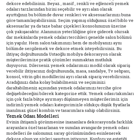
dekore edebilisiniz. Beyaz , masif , renkli ve eğlenceli yemek
odaları tarzlarından birini seçebilir ve ayrı alan olarak
ayırttığınız bu bölümde duvar renkleri ve aksesuarlarınızı buna
göre tamamlayabilirsiniz. Seçim yapmış olduğunuz özel biblo ve
aksesuarlar ya da taze bahar çiçekleri konsolunuzun üzerine
çok yakışacaktır. Alanınızın yeterliliğine göre gidecek olursak
dar mekânlarda yemek odaları tercihleri genelde salon bölümü
için yapılır. Hem salon takımınızı hem de mobilyanızı aynı
bölümde sergilemek ve dekore etmek isteyebilirsiniz. Bu
ihtiyaç doğrultusunda Ustaoğlu mobilya dekorasyon olarak
müşterilerimize pratik çözümler sunmaktan mutluluk
duyuyoruz. Dilerseniz yemek odalarımızı modül olarak sipariş
verebilir ihtiyacınız doğrultusunda, masa, sandalye, Tv sehpası,
konsol, vitrin gibi modüllerini ayrı olarak sipariş verebilirsiniz.
Aradığınızı daha kolay bulabilmeniz ve seçiminizi
daraltabilmeniz açısından yemek odalarımızı tercihe göre
değişebileceğini bilerek kategorize ettik. Yemek odası takımları
için çok fazla bütçe ayırmayı düşünmeyen müşterilerimiz için
indirimli yemek odaları kategorimizle oldukçu düşük fiyatlarla
inanılmaz güzel kombin ve tasarımlara sahip olabilirsiniz.
Yemek Odası Modelleri
Evinin ihtişamlı görünmesine inananlara dekorasyonda farklılık
arayanlara özel tasarlanan ve sunulan avangarde yemek odası
modelleri ile salonunuz saray görünümünden esinlenerek
dekore olsun ve sizleri şaşırtsın istiyoruz. Konforu ve estetiği